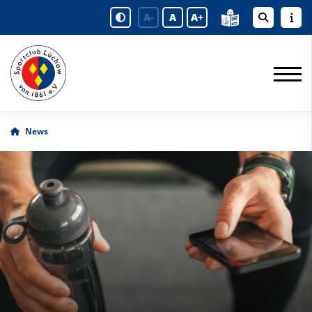
A-
A
A+
News