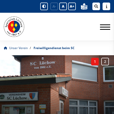
A-
A
A+
Unser Verein
Freiwilligendienst beim SC