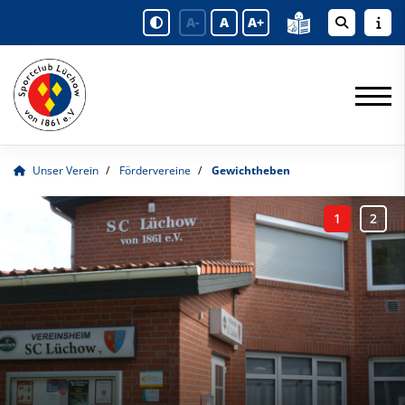
A-
A
A+
Unser Verein
Fördervereine
Gewichtheben