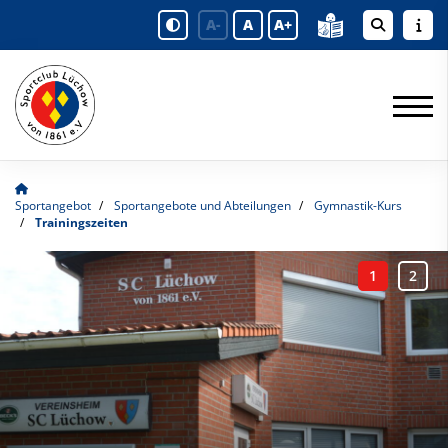
A-
A
A+
Sportangebot
Sportangebote und Abteilungen
Gymnastik-Kurs
Trainingszeiten