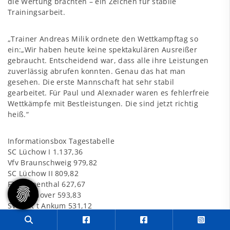
die Wertung brachten – ein Zeichen für stabile
Trainingsarbeit.
„Trainer Andreas Milik ordnete den Wettkampftag so
ein:„Wir haben heute keine spektakulären Ausreißer
gebraucht. Entscheidend war, dass alle ihre Leistungen
zuverlässig abrufen konnten. Genau das hat man
gesehen. Die erste Mannschaft hat sehr stabil
gearbeitet. Für Paul und Alexnader waren es fehlerfreie
Wettkämpfe mit Bestleistungen. Die sind jetzt richtig
heiß.“
Informationsbox Tagestabelle
SC Lüchow I 1.137,36
Vfv Braunschweig 979,82
SC Lüchow II 809,82
FT Blumenthal 627,67
Vfk Hannover 593,83
SV Quit t Ankum 531,12