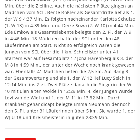
Min. über die Zielline. Auch die nächsten Plätze gingen an
Mädchen vom SCL. Bente Rößler als Gesamtdritte lief als 1.
der W 9 4:37 Min. Es folgten nacheinander Karlotta Schulze
(1. W 13) in 4:39 Min. und Deike Sowa (2. W 10) in 4:44 Min.
Ede Emkow als Gesamtsiebente belegte den 2. Pl. der W 9
in 4:46 Min. 18 Mädchen hatte der SCL unter den 48
Läuferinnen am Start. Nicht so erfolgreich waren die
Jungen vom SCL über die 1 km. Schnellster unter 41
Startern war auf Gesamtplatz 12 Jona Harenberg als 3. der
M 8 in 4:59 Min., der unter der Woche noch krank gewesen
war. Ebenfalls 41 Mädchen liefen die 2,5 km. Auf Rang 3
der Gesamtwertung und als 1. der W 12 lief Lucy Selch in
12:14 Min. ins Ziel. Zwei Plätze danach die Siegerin der W
10 mit Elenia ten Wolde in 12:29 Min. 4. der Jungen wurde
Levi van de Wiel und 1. der M 11 in 13:32 Min. Durch
Krankheit gehandicapt belegte Emma Neumann dennoch
den 5. Pl. unter 31 Läuferinnen über 5 km. Sie wurde 1. der
WJ U 18 und Kreismeisterin in guten 23:39 Min.