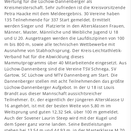
Wertung für die Lüchow-Dannenberger als
Kreismeisterschaft. Sehr zufrieden ist die Kreisvorsitzende
Petra Haacke mit dem Meldeergebnis. 30 Vereine haben
135 Teilnehmende für 337 Start gemeldet. Ermittelt
werden Sieger und Platzierte in den Altersklassen Frauen,
Männer, Master, Männliche und Weibliche Jugend U 18
und U 20. Ausgetragen werden die Laufdiszipinen von 100
m bis 800 m, sowie alle technischen Wettbewerbe mit
Ausnahme von Stabhochsprung. Der Kreis-Leichtathletik-
Verband hat für die Abwicklung dieses
Mammutprogramms über 40 Mitarbeitende eingesetzt. Aus
Lüchow-Dannenberg sind die Vereine TSV Schnega, SV
Gartow, SC Lüchow und MTV Dannenberg am Start. Die
Dannenberger stellen mit acht Teilnehmenden das größte
Lüchow-Dannenberger Aufgebot. In der U 18 ist Louis
Brandt aus dieser Mannschaft aussichtsreicher
Teilnehmer. Er, der eigentlich der jüngeren Altersklasse U
16 angehört, ist mit der besten Weite von 5,80 m im
Weitsprung und guten 12,32 Sek. über 100 m gemeldet.
Auch der Sovener Laurin Steep wird mit der Kugel und
dem Speer ganz vorne landen. Seine Bestleistungen
stehen bei 13,54 m und 44,93 m. in der Masterklasse M 70