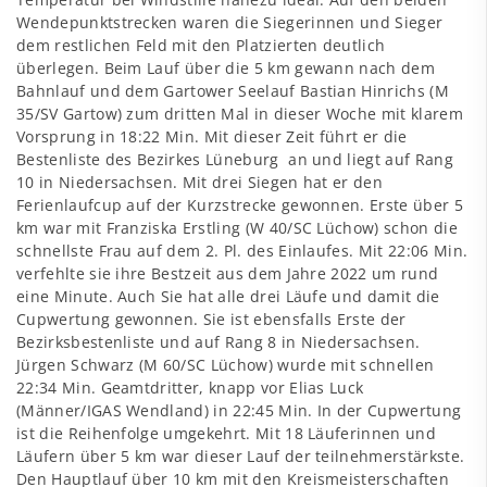
Wendepunktstrecken waren die Siegerinnen und Sieger
dem restlichen Feld mit den Platzierten deutlich
überlegen. Beim Lauf über die 5 km gewann nach dem
Bahnlauf und dem Gartower Seelauf Bastian Hinrichs (M
35/SV Gartow) zum dritten Mal in dieser Woche mit klarem
Vorsprung in 18:22 Min. Mit dieser Zeit führt er die
Bestenliste des Bezirkes Lüneburg an und liegt auf Rang
10 in Niedersachsen. Mit drei Siegen hat er den
Ferienlaufcup auf der Kurzstrecke gewonnen. Erste über 5
km war mit Franziska Erstling (W 40/SC Lüchow) schon die
schnellste Frau auf dem 2. Pl. des Einlaufes. Mit 22:06 Min.
verfehlte sie ihre Bestzeit aus dem Jahre 2022 um rund
eine Minute. Auch Sie hat alle drei Läufe und damit die
Cupwertung gewonnen. Sie ist ebensfalls Erste der
Bezirksbestenliste und auf Rang 8 in Niedersachsen.
Jürgen Schwarz (M 60/SC Lüchow) wurde mit schnellen
22:34 Min. Geamtdritter, knapp vor Elias Luck
(Männer/IGAS Wendland) in 22:45 Min. In der Cupwertung
ist die Reihenfolge umgekehrt. Mit 18 Läuferinnen und
Läufern über 5 km war dieser Lauf der teilnehmerstärkste.
Den Hauptlauf über 10 km mit den Kreismeisterschaften