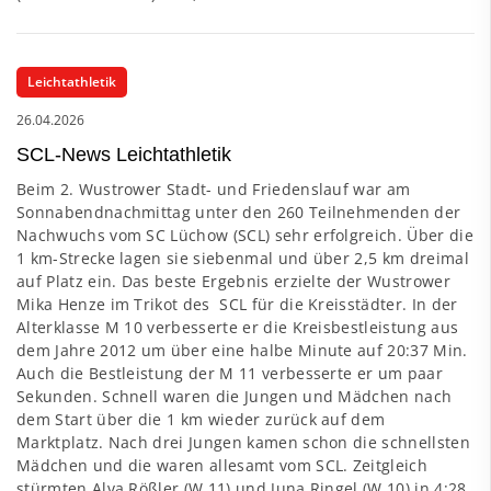
Leichtathletik
26.04.2026
SCL-News Leichtathletik
Beim 2. Wustrower Stadt- und Friedenslauf war am
Sonnabendnachmittag unter den 260 Teilnehmenden der
Nachwuchs vom SC Lüchow (SCL) sehr erfolgreich. Über die
1 km-Strecke lagen sie siebenmal und über 2,5 km dreimal
auf Platz ein. Das beste Ergebnis erzielte der Wustrower
Mika Henze im Trikot des SCL für die Kreisstädter. In der
Alterklasse M 10 verbesserte er die Kreisbestleistung aus
dem Jahre 2012 um über eine halbe Minute auf 20:37 Min.
Auch die Bestleistung der M 11 verbesserte er um paar
Sekunden. Schnell waren die Jungen und Mädchen nach
dem Start über die 1 km wieder zurück auf dem
Marktplatz. Nach drei Jungen kamen schon die schnellsten
Mädchen und die waren allesamt vom SCL. Zeitgleich
stürmten Alva Rößler (W 11) und Juna Ringel (W 10) in 4:28