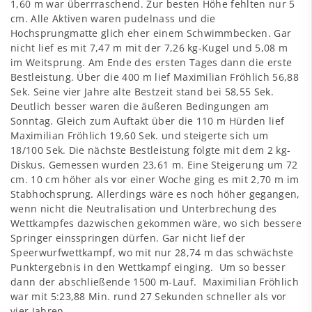
1,60 m war überrraschend. Zur besten Höhe fehlten nur 5
cm. Alle Aktiven waren pudelnass und die
Hochsprungmatte glich eher einem Schwimmbecken. Gar
nicht lief es mit 7,47 m mit der 7,26 kg-Kugel und 5,08 m
im Weitsprung. Am Ende des ersten Tages dann die erste
Bestleistung. Über die 400 m lief Maximilian Fröhlich 56,88
Sek. Seine vier Jahre alte Bestzeit stand bei 58,55 Sek.
Deutlich besser waren die äußeren Bedingungen am
Sonntag. Gleich zum Auftakt über die 110 m Hürden lief
Maximilian Fröhlich 19,60 Sek. und steigerte sich um
18/100 Sek. Die nächste Bestleistung folgte mit dem 2 kg-
Diskus. Gemessen wurden 23,61 m. Eine Steigerung um 72
cm. 10 cm höher als vor einer Woche ging es mit 2,70 m im
Stabhochsprung. Allerdings wäre es noch höher gegangen,
wenn nicht die Neutralisation und Unterbrechung des
Wettkampfes dazwischen gekommen wäre, wo sich bessere
Springer einsspringen dürfen. Gar nicht lief der
Speerwurfwettkampf, wo mit nur 28,74 m das schwächste
Punktergebnis in den Wettkampf einging. Um so besser
dann der abschließende 1500 m-Lauf. Maximilian Fröhlich
war mit 5:23,88 Min. rund 27 Sekunden schneller als vor
vier Jahren.