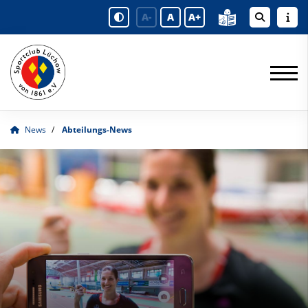
A-
A
A+
News
Abteilungs-News