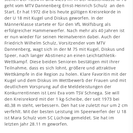
geht vom MTV Dannenberg Ernst-Heinrich Schulz an den
Start. Er hat 1972 die bis heute gültigen Kreisrekorde in
der U 18 mit Kugel und Diskus geworfen. In der
Männerklasse startete er für den VfL Wolfsburg als
erfolgreicher Hammerwerfer. Nach mehr als 40 Jahren ist
er nun wieder für seinen Heimatverein dabei. Auch der
Friedrich Wilhelm Schulz, Vorsitzender vom MTV
Dannenberg, wagt sich in der M 75 mit Kugel, Diskus und
Speer, nach langer Abstinenz an einen Leichtathletik-
Wettkampf. Diese beiden Senioren bestätigen mit ihrer
Teilnahme, dass es sich lohnt, größere und attraktive
Wettkämpfe in die Region zu holen. Klare Favoritin mit der
Kugel und dem Diskus im Wettbewerb der Frauen und mit
deutlichem Vorsprung auf die Meldeleistungen der
Konkurrentinnen ist Leni Eva vom TSV Schnega. Sie will
den Kreisrekord mit der 1 kg-Scheibe, der seit 1973 bei
40,38 m steht, verbessern. Den hat sie zuletzt nur um 2 cm
verfehlt. Mit der besten Leistung im Speerwerfen der U 18
ist Mara Schulz vom SC Lüchow gemeldet. Sie hat im
letzten Jahr 28.11 m geworfen.