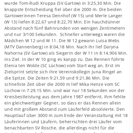
wurde Tom-Rudi Kruppa (SV Gartow) in 3:25,30 Min. Die
knappste Entscheidung fiel über die 2000 m. Die beiden
Gartowerinnen Teresa Dennhof (W 15) und Merle Langer
(W 13) liefen 8:22,67 und 8:22,70 Min. Ein hauchdünner
Abstand nach fünf Bahnrunden von wenigen Zentimetern
und nur 3/100 Sekunden. Schneller unterwegs waren die
Mädchen W 12 und W 11. Die W 12 gewann Luisa Webs
(MTV Dannenberg) in 8:04,18 Min. Nach ihr lief Daryna
Nahorna (SV Gartow) als Siegerin der W 11 in 8:14,906 Min.
ins Ziel. In der W 10 ging es kanpp zu. Das Rennen führte
Elenia ten Wolde (SC Lüchow) vom Start weg an. Erst im
Zielsprint setzte sich ihre Vereinskollegin Juna Ringel an
die Spitze. Die Zeiten 9:21,59 und 9:21,86 Min. Die
schnellste Zeit über die 2000 m lief Mika Henze vom SC
Lüchow in 7:29,15 Min. und war nur 18 Sekunden von der
Kreisbestleistung aus dem Jahre 1987 entfernt. Ihm fehlte
ein gleichwertiger Gegner, so dass er das Rennen allein
und mit großem Abstand zum Läuferfeld absolvierte. Den
Hauptlauf über 3000 m zum Ende der Veranstaltung mit 18
Läuferinnen und Läufern, beherrschten drei Läufer vom
benachbarten SV Rosche, die allerdings nicht für die