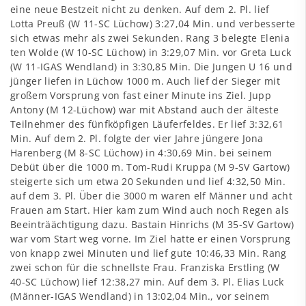
eine neue Bestzeit nicht zu denken. Auf dem 2. Pl. lief
Lotta Preuß (W 11-SC Lüchow) 3:27,04 Min. und verbesserte
sich etwas mehr als zwei Sekunden. Rang 3 belegte Elenia
ten Wolde (W 10-SC Lüchow) in 3:29,07 Min. vor Greta Luck
(W 11-IGAS Wendland) in 3:30,85 Min. Die Jungen U 16 und
jünger liefen in Lüchow 1000 m. Auch lief der Sieger mit
großem Vorsprung von fast einer Minute ins Ziel. Jupp
Antony (M 12-Lüchow) war mit Abstand auch der älteste
Teilnehmer des fünfköpfigen Läuferfeldes. Er lief 3:32,61
Min. Auf dem 2. Pl. folgte der vier Jahre jüngere Jona
Harenberg (M 8-SC Lüchow) in 4:30,69 Min. bei seinem
Debüt über die 1000 m. Tom-Rudi Kruppa (M 9-SV Gartow)
steigerte sich um etwa 20 Sekunden und lief 4:32,50 Min.
auf dem 3. Pl. Über die 3000 m waren elf Männer und acht
Frauen am Start. Hier kam zum Wind auch noch Regen als
Beeinträächtigung dazu. Bastain Hinrichs (M 35-SV Gartow)
war vom Start weg vorne. Im Ziel hatte er einen Vorsprung
von knapp zwei Minuten und lief gute 10:46,33 Min. Rang
zwei schon für die schnellste Frau. Franziska Erstling (W
40-SC Lüchow) lief 12:38,27 min. Auf dem 3. Pl. Elias Luck
(Männer-IGAS Wendland) in 13:02,04 Min., vor seinem