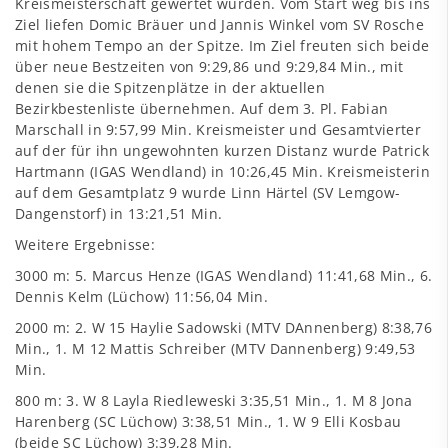
Kreismeisterschaft gewertet wurden. Vom Start weg bis ins
Ziel liefen Domic Bräuer und Jannis Winkel vom SV Rosche
mit hohem Tempo an der Spitze. Im Ziel freuten sich beide
über neue Bestzeiten von 9:29,86 und 9:29,84 Min., mit
denen sie die Spitzenplätze in der aktuellen
Bezirkbestenliste übernehmen. Auf dem 3. Pl. Fabian
Marschall in 9:57,99 Min. Kreismeister und Gesamtvierter
auf der für ihn ungewohnten kurzen Distanz wurde Patrick
Hartmann (IGAS Wendland) in 10:26,45 Min. Kreismeisterin
auf dem Gesamtplatz 9 wurde Linn Härtel (SV Lemgow-
Dangenstorf) in 13:21,51 Min.
Weitere Ergebnisse:
3000 m: 5. Marcus Henze (IGAS Wendland) 11:41,68 Min., 6.
Dennis Kelm (Lüchow) 11:56,04 Min.
2000 m: 2. W 15 Haylie Sadowski (MTV DAnnenberg) 8:38,76
Min., 1. M 12 Mattis Schreiber (MTV Dannenberg) 9:49,53
Min.
800 m: 3. W 8 Layla Riedleweski 3:35,51 Min., 1. M 8 Jona
Harenberg (SC Lüchow) 3:38,51 Min., 1. W 9 Elli Kosbau
(beide SC Lüchow) 3:39,28 Min.